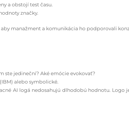
 a obstojí test času.​
hodnoty značky.​
my, aby manažment a komunikácia ho podporovali konzi
m ste jedineční? Aké emócie evokovať?
k (IBM) alebo symbolické.
lacné AI logá nedosahujú dlhodobú hodnotu. Logo je