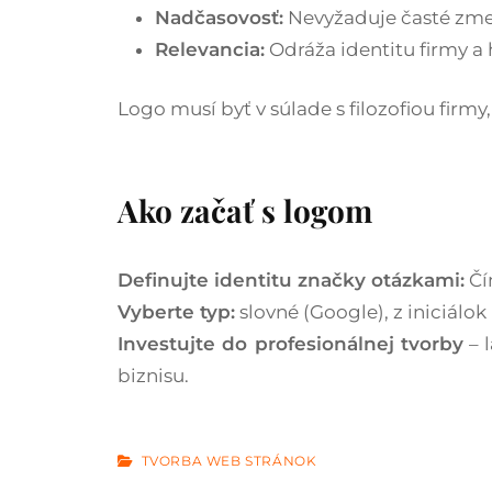
Nadčasovosť:
Nevyžaduje časté zmeny
Relevancia:
Odráža identitu firmy a 
Logo musí byť v súlade s filozofiou fir
Ako začať s logom
Definujte identitu značky otázkami:
Čí
Vyberte typ:
slovné (Google), z iniciálo
Investujte do profesionálnej tvorby
– 
biznisu.
CATEGORIES
TVORBA WEB STRÁNOK