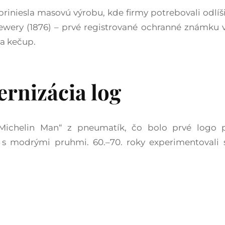
í priniesla masovú výrobu, kde firmy potrebovali odlíš
wery (1876) – prvé registrované ochranné známku v 
a kečup.​
ernizácia log
„Michelin Man“ z pneumatík, čo bolo prvé logo p
) s modrými pruhmi. 60.–70. roky experimentovali 