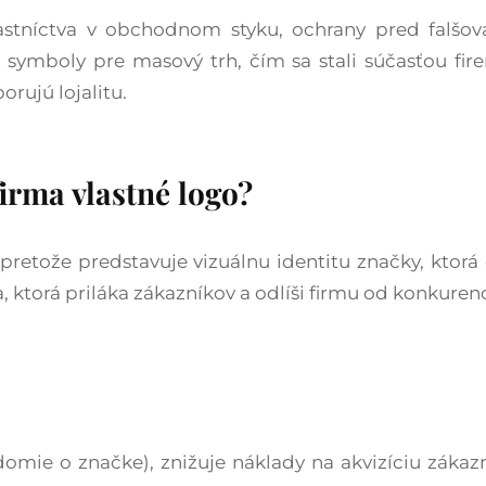
vlastníctva v obchodnom styku, ochrany pred falš
e symboly pre masový trh, čím sa stali súčasťou fir
orujú lojalitu.
irma vlastné logo?
pretože predstavuje vizuálnu identitu značky, kto
 ktorá priláka zákazníkov a odlíši firmu od konkuren
mie o značke), znižuje náklady na akvizíciu zákazník