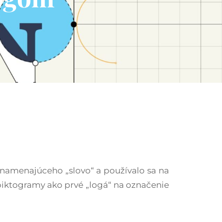
 znamenajúceho „slovo“ a používalo sa na
 piktogramy ako prvé „logá“ na označenie