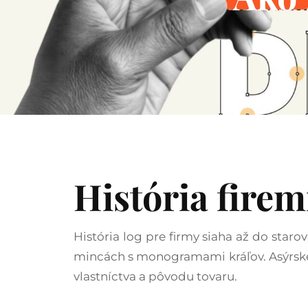
História fire
História log pre firmy siaha až do star
mincách s monogramami kráľov. Asýrske, 
vlastníctva a pôvodu tovaru.​