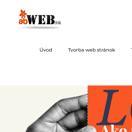
Skip
to
content
abweb.sk
TVORBA W
Úvod
Tvorba web stránok
Ako 