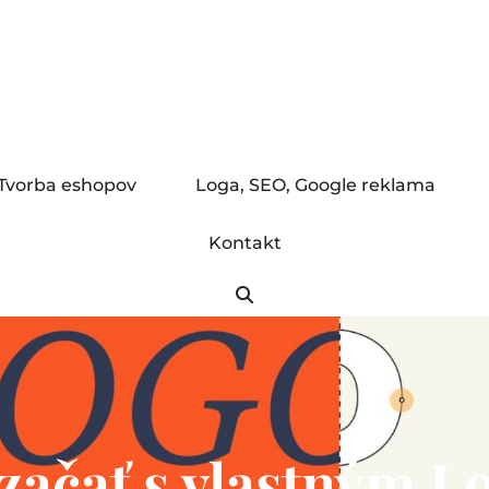
EB STRÁNOK
Tvorba eshopov
Loga, SEO, Google reklama
Kontakt
Search
začať s vlastným 