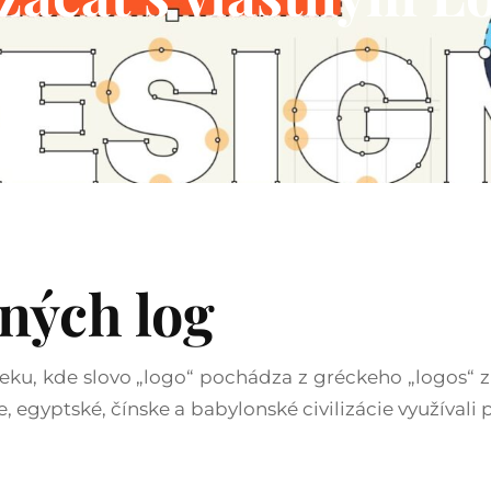
mných log
oveku, kde slovo „logo“ pochádza z gréckeho „logos“
egyptské, čínske a babylonské civilizácie využívali