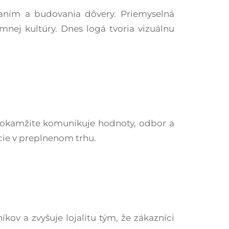
ovaním a budovania dôvery. Priemyselná
emnej kultúry. Dnes logá tvoria vizuálnu
rá okamžite komunikuje hodnoty, odbor a
cie v preplnenom trhu.​
ov a zvyšuje lojalitu tým, že zákazníci