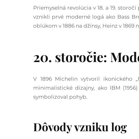
Priemyselná revolúcia v 18. a 19. storoč
vznikli prvé moderné logá ako Bass Bre
oblúkom v 1886 na džínsy, Heinz v 1869 n
20. storočie: Mod
V 1896 Michelin vytvoril ikonického 
minimalistické dizajny, ako IBM (1956
symbolizoval pohyb.​
Dôvody vzniku log