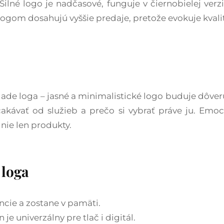
Silné logo je nadčasové, funguje v čiernobielej verz
ogom dosahujú vyššie predaje, pretože evokuje kvalitu
klade loga – jasné a minimalistické logo buduje dôv
akávať od služieb a prečo si vybrať práve ju. Emoci
nie len produkty.​
 loga
cie a zostane v pamäti.​
je univerzálny pre tlač i digitál.​